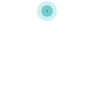
s em cartão compacto
 compacto para a marca VINTE VINTE. Tratam-se de embalagens
namento e uma tampa com fecho magnético.