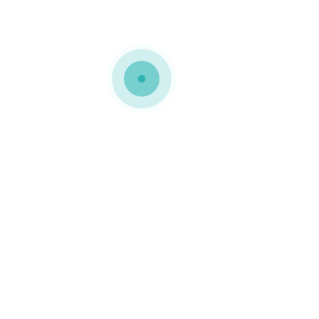
Fabricamos todo o tipo de embalagens
em cartão. Tubos de cartão, embalagens
em cartolina, caixas em cartão micro
canelado e embalagens de cartão
compacto, totalmente fabricadas à
medida.
Somos uma empresa dedicada ao fabrico