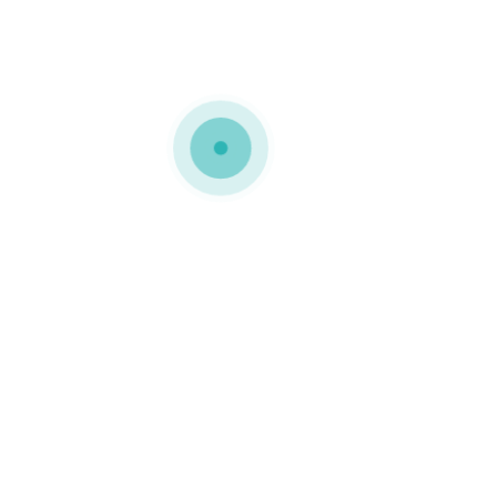
MEDIAPACK®
Embalagens em cartão micro
canelado
Embalagem personalizada
e com berço em cartão
para perfeito
acondicionamento dos
produtos.
0 COMMENTS
GOSTO