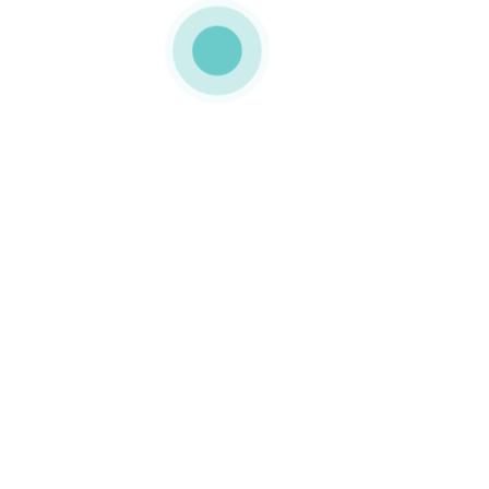
ra a marca BODUM. Esta embalagem com personalização Offset
embalagem ecológica.