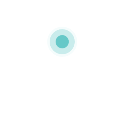
MEDIAPACK®
Embalagens de cartão
compacto
Embalagens de cartão
compacto super
resistentes e totalmente
personalizadas para a
PEPSI.
0 COMMENTS
GOSTO