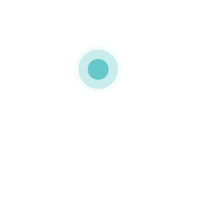
MEDIAPACK®
Tubos de cartão
Esta embalagem com
personalização Offset a 4
cores e acabamento mate
é 100% em cartão –
inclusivamente a tampa –
o que lhe confere o titulo
de embalagem ecológica.
0 COMMENTS
GOSTO