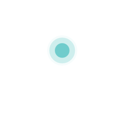
MEDIAPACK®
Embalagens de micro
canelado
Embalagem personalizada
frente e verso,
extremamente resistente
e com aspeto elegante.
0 COMMENTS
GOSTO