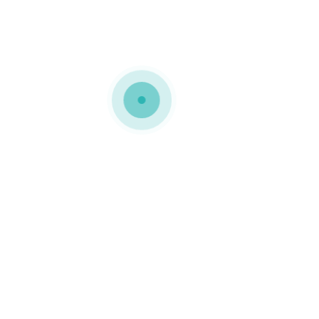
MEDIAPACK®
Embalagens de cartolina
Embalagens de cartolina
com tabuleiro em espuma
para perfeito
acondicionamento de
cartão de seguro de saúde
da SAUDE PRIME.
0 COMMENTS
GOSTO