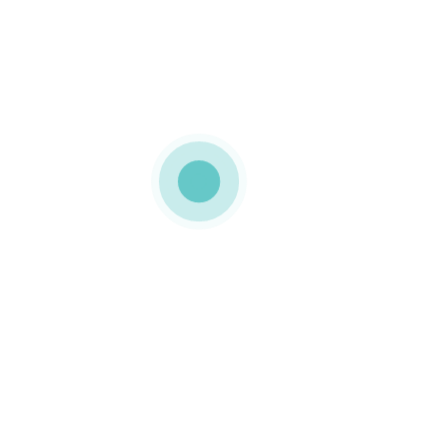
MEDIAPACK®
Embalagens quadradas
Estas caixas de modelo
basculante foram
totalmente personalizadas
para a marca HUAWEI.
Embalagens utilizadas no
lançamento
do Smartphone Huawei
Ascend Mate 7 vendido
em conjunto com a
Huawei TalkBand B1.
0 COMMENTS
GOSTO