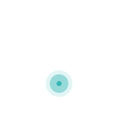
PERSONALIZADA
,
EMBALAGEM
RESISTENTE
,
EMBALAGENS
,
EMBALAGENS
ECOLÓGICAS
,
EXPERIÊNCIA DE
COMPRA
,
RECORDAÇÃO
DA MARCA
,
TUBOS
EMBALAGENS DE CARTÃO PARA
FLORES
Já não é novidade, mas
continua a ser uma forma
especial de embalar e
entregar flores em
momentos especiais. Ao