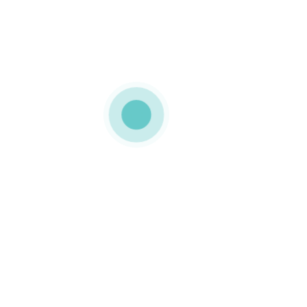
MEDIAPACK®
caixa cartolina em cubo
Esta embalagem em
forma de cubo, foi
plastificada com
acabamento brilhante
ficando mais resistente e
elegante. No interior foi
revestida com verniz
alimentar.
0 COMMENTS
GOSTO