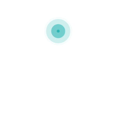
MEDIAPACK®
Embalagens em cartão
compacto
Esta embalagem com
gaveta, foi personalizada
com logótipo da marca.
0 COMMENTS
GOSTO